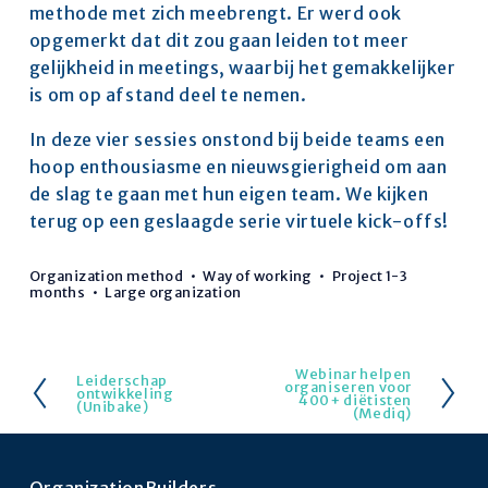
methode met zich meebrengt. Er werd ook 
opgemerkt dat dit zou gaan leiden tot meer 
gelijkheid in meetings, waarbij het gemakkelijker 
is om op afstand deel te nemen. 
In deze vier sessies onstond bij beide teams een 
hoop enthousiasme en nieuwsgierigheid om aan 
de slag te gaan met hun eigen team. We kijken 
terug op een geslaagde serie virtuele kick-offs! 
Organization method
Way of working
Project 1-3
months
Large organization
Webinar helpen
V
Leiderschap
V
organiseren voor
ontwikkeling
400+ diëtisten
o
(Unibake)
o
(Mediq)
l
r
g
i
OrganizationBuilders