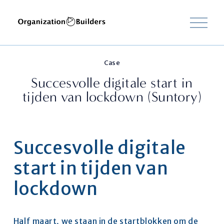
M
e
n
u
o
Case
p
e
Succesvolle digitale start in
n
tijden van lockdown (Suntory)
e
n
Succesvolle digitale 
start in tijden van 
lockdown
Half maart, we staan in de startblokken om de 