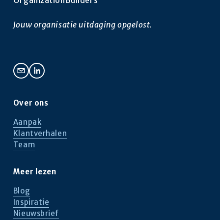
e
g
n
e
Jouw organisatie uitdaging opgelost.
d
e
Over ons
Aanpak
Klantverhalen
Team
Meer lezen
Blog
Inspiratie
Nieuwsbrief