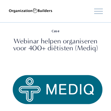
M
e
n
u
o
Case
p
e
Webinar helpen organiseren
n
voor 400+ diëtisten (Mediq)
e
n