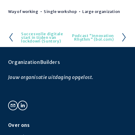
Way of working
Single workshop
Large organization
Succesvolle digitale
V
Podcast "Innovation
V
start in tijden van
Rhythm" (bol.com)
lockdown (Suntory)
o
o
r
l
i
g
OrganizationBuilders
g
e
e
n
Jouw organisatie uitdaging opgelost.
d
e
Over ons