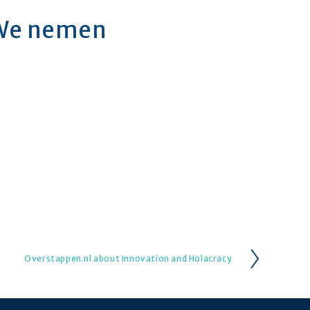
 We nemen 
Overstappen.nl about Innovation and Holacracy
V
o
l