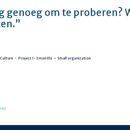
lig genoeg om te proberen?
ten.”
Culture
Project 1-3 months
Small organization
com)