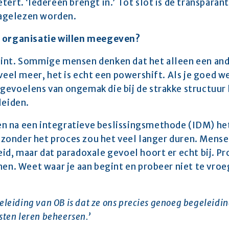
ert. ‘Iedereen brengt in.’ Tot slot is de transparanti
agelezen worden.
e organisatie willen meegeven? 
int. Sommige mensen denken dat het alleen een and
 veel meer, het is echt een powershift. Als je goed w
evoelens van ongemak die bij de strakke structuur h
leiden.
 na een integratieve beslissingsmethode (IDM) het 
el zonder het proces zou het veel langer duren. Mens
d, maar dat paradoxale gevoel hoort er echt bij. Prob
men. Weet waar je aan begint en probeer niet te vroeg
geleiding van OB is dat ze ons precies genoeg begeleidi
sten leren beheersen.’