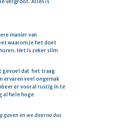
e vergroot. Alles is 
ere manier van 
eet waarom je het doet 
oren. Het is zeker slim 
gevoel dat  het traag 
en ervaren veel ongemak 
eer er vooral rustig in te 
 al hele hoge 
ng gaven en we daarna dus 