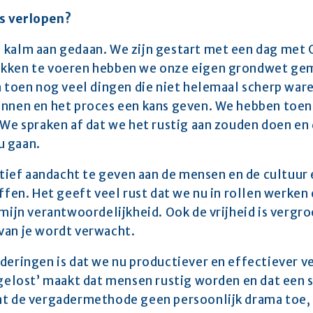
s verlopen? 
kalm aan gedaan. We zijn gestart met een dag met OB
kken te voeren hebben we onze eigen grondwet gemaa
n toen nog veel dingen die niet helemaal scherp ware
innen en het proces een kans geven. We hebben toen 
 We spraken af dat we het rustig aan zouden doen en 
u gaan.
ef aandacht te geven aan de mensen en de cultuur en
offen. Het geeft veel rust dat we nu in rollen werke
 mijn verantwoordelijkheid. Ook de vrijheid is vergro
van je wordt verwacht.
nderingen is dat we nu productiever en effectiever 
pgelost’ maakt dat mensen rustig worden en dat een 
at de vergadermethode geen persoonlijk drama toe, di