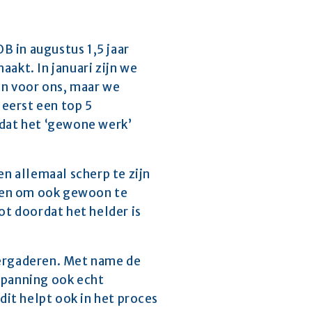
 in augustus 1,5 jaar 
kt. In januari zijn we 
n voor ons, maar we 
eerst een top 5 
dat het ‘gewone werk’ 
 allemaal scherp te zijn 
n en om ook gewoon te 
ot doordat het helder is 
vergaderen. Met name de 
spanning ook echt 
t helpt ook in het proces 