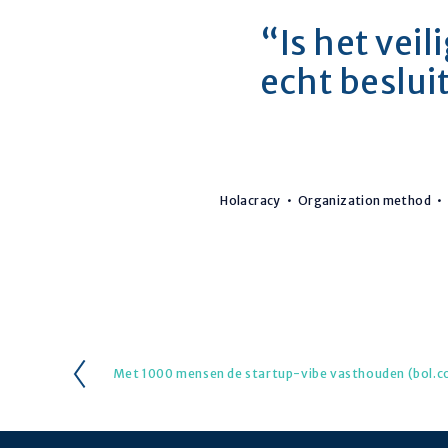
“Is het vei
echt beslui
Holacracy
Organization method
Met 1000 mensen de startup-vibe vasthouden (bol.
V
o
r