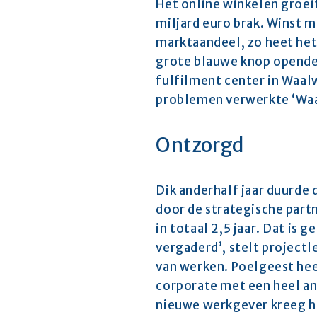
Het online winkelen groeit
miljard euro brak. Winst m
marktaandeel, zo heet het
grote blauwe knop opende
fulfilment center in Waal
problemen verwerkte ‘Waal
Ontzorgd
Dik anderhalf jaar duurde 
door de strategische part
in totaal 2,5 jaar. Dat is
vergaderd’, stelt projectl
van werken. Poelgeest heef
corporate met een heel ande
nieuwe werkgever kreeg hi