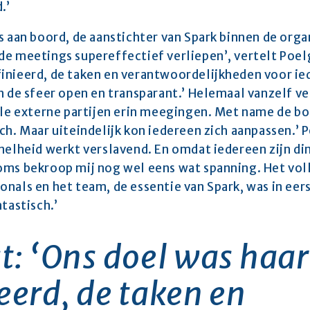
.’
s aan boord, de aanstichter van Spark binnen de orga
e meetings supereffectief verliepen’, vertelt Poelg
inieerd, de taken en verantwoordelijkheden voor ied
 de sfeer open en transparant.’ Helemaal vanzelf verl
lle externe partijen erin meegingen. Met name de bou
ch. Maar uiteindelijk kon iedereen zich aanpassen.’ 
nelheid werkt verslavend. En omdat iedereen zijn din
oms bekroop mij nog wel eens wat spanning. Het voll
nals en het team, de essentie van Spark, was in eer
tastisch.’
t: ‘Ons doel was haar
eerd, de taken en 