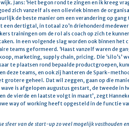
jk. Jans: ‘Het begon rond te zingen en ik kreeg vrag
ed zich vanzelf als een olievlek binnen de organisa
uurlijk de beste manier om een verandering op gang te
 een dertigtal, in totaal zo’n driehonderd medewerk
ers trainingen om de rol als coach op zich te kunnen
 taken. In een volgende slag worden ook binnen het 
naire teams geformeerd. ‘Haast vanzelf waren de gan
koop, marketing, supply chain, pricing. Die ‘silo’s’ w
lkaar te plaatsen rond bepaalde productgroepen, kun
n deze teams, en ook zij hanteren de Spark-methode
et grotere geheel. Dat wil zeggen, gaan op die manie
e wave is afgelopen augustus gestart, de tweede in he
en de vierde en laatste volgt in maart’, zegt Hannek
e way of working heeft opgesteld in de functie van
se sfeer van de start-up zo veel mogelijk vasthouden en