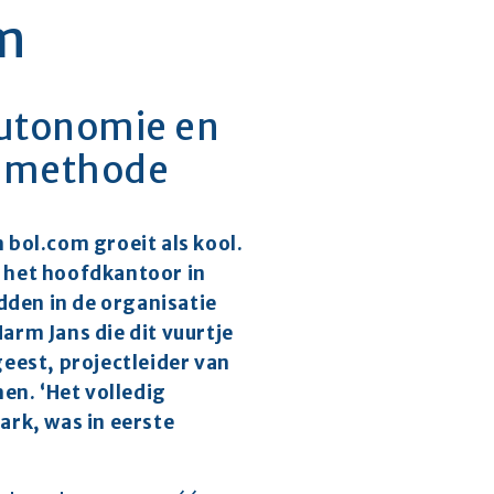
om
utonomie en 
rk-methode
bol.com groeit als kool. 
 het hoofdkantoor in 
dden in de organisatie 
rm Jans die dit vuurtje 
eest, projectleider van 
en. ‘Het volledig 
rk, was in eerste 