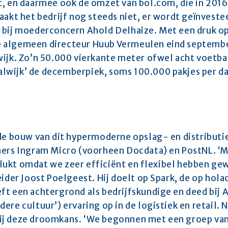
, en daarmee ook de omzet van bol.com, die in 2016 
aakt het bedrijf nog steeds niet, er wordt geïnvestee
 bij moederconcern Ahold Delhaize. Met een druk op
 algemeen directeur Huub Vermeulen eind september
wijk. Zo’n 50.000 vierkante meter ofwel acht voetba
wijk’ de decemberpiek, soms 100.000 pakjes per da
de bouw van dit hypermoderne opslag- en distributie
ners Ingram Micro (voorheen Docdata) en PostNL. ‘Me
 gelukt omdat we zeer efficiënt en flexibel hebben 
eider Joost Poelgeest. Hij doelt op Spark, de op ho
t een achtergrond als bedrijfskundige en deed bij Al
re cultuur’) ervaring op in de logistiek en retail. No
j deze droomkans. ‘We begonnen met een groep van v