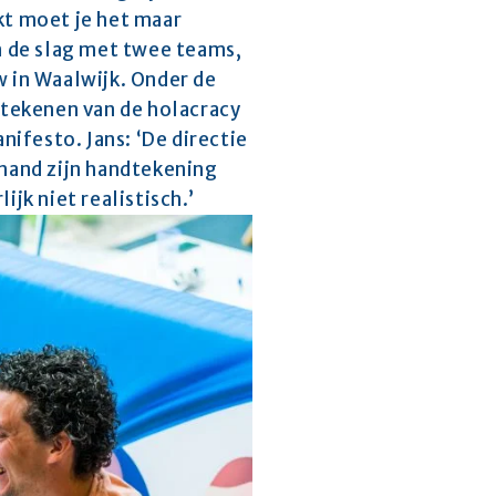
kt moet je het maar 
n de slag met twee teams, 
 in Waalwijk. Onder de 
rtekenen van de holacracy 
festo. Jans: ‘De directie 
hand zijn handtekening 
jk niet realistisch.’