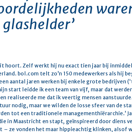
ordelijkheden waren
 glashelder’ 
dit hoort. Zelf werkt hij nu exact tien jaar bij inmidd
and. bol.com telt zo’n 150 medewerkers als hij begi
een aantal jaren werken bij enkele grote bedrijven (‘t
ijn start leidde ik een team van vijf, maar dat werde
en realiseerde me dat ik veertig mensen aanstuurde.
tuur nodig, maar we wilden de losse sfeer van de sta
den tot een traditionele managementhiërarchie.’ Ja
ie in Maastricht en stapt, geïnspireerd door diens ver
nt – ze vonden het maar hippieachtig klinken, alsof w