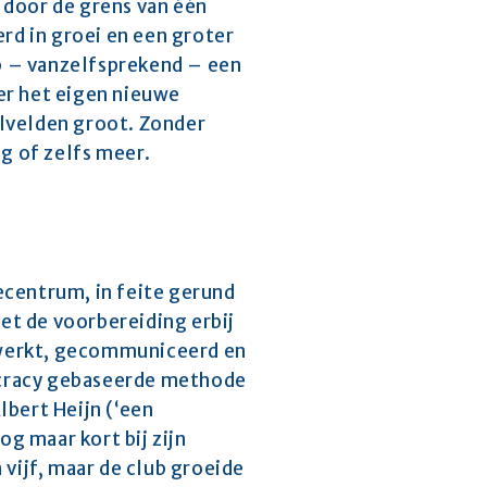
door de grens van één 
rd in groei en een groter 
 – vanzelfsprekend – een 
 het eigen nieuwe 
lvelden groot. Zonder 
g of zelfs meer.
centrum, in feite gerund 
t de voorbereiding erbij 
gewerkt, gecommuniceerd en 
lacracy gebaseerde methode 
bert Heijn (‘een 
g maar kort bij zijn 
ijf, maar de club groeide 