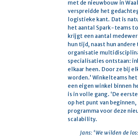
met de nieuwbouw in Waalwi
verspreidde het gedachtego
logistieke kant. Dat is nat
het aantal Spark-teams tot
krijgt een aantal medewerk
hun tijd, naast hun andere
organisatie multidiscipli
specialisaties ontstaan: in
elkaar heen. Door ze bij e
worden.’ Winkelteams hete
een eigen winkel binnen h
is in volle gang. ‘De eerst
op het punt van beginnen, 
programma voor deze nieuw
scalability.
Jans: ‘We wilden de los