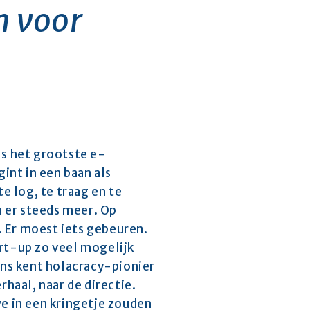
 voor 
els het grootste e-
nt in een baan als 
e log, te traag en te 
n er steeds meer. Op 
 Er moest iets gebeuren. 
rt-up zo veel mogelijk 
ns kent holacracy-pionier 
haal, naar de directie. 
e in een kringetje zouden 