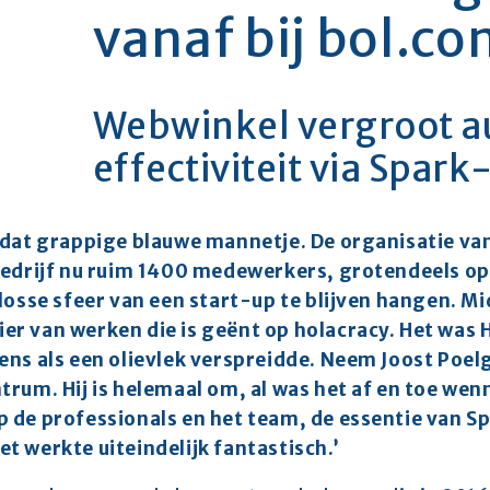
vanaf bij bol.c
Webwinkel vergroot a
effectiviteit via Spa
 dat grappige blauwe mannetje. De organisatie van 
 bedrijf nu ruim 1400 medewerkers, grotendeels op
 losse sfeer van een start-up te blijven hangen. Mi
r van werken die is geënt op holacracy. Het was Ha
ens als een olievlek verspreidde. Neem Joost Poelg
trum. Hij is helemaal om, al was het af en toe wenn
 de professionals en het team, de essentie van Spa
t werkte uiteindelijk fantastisch.’