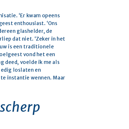
nisatie. ‘Er kwam opeens 
eest enthousiast. ‘Ons 
ereen glashelder, de 
iep dat niet. ‘Zeker in het 
w is een traditionele 
Poelgeest vond het een 
g deed, voelde ik me als 
edig loslaten en 
ste instantie wennen. Maar 
scherp 