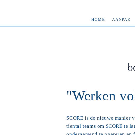
HOME
AANPAK
b
"Werken v
SCORE is dè nieuwe manier v
tiental teams om SCORE te la
ondernemend te opereren en f