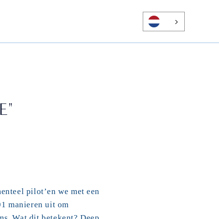
E"
nteel pilot’en we met een 
1 manieren uit om 
s. Wat dit betekent? Deep 