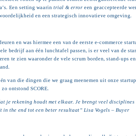
a’s. Een setting waarin 
trial & error
 een geaccepteerde wer
woordelijkheid en een strategisch innovatieve omgeving.
deuren en was hiermee een van de eerste e-commerce startu
ele bedrijf aan één lunchtafel passen, is er veel van de sta
eren te zien waaronder de vele scrum borden, stand-ups en 
pand.
én van die dingen die we graag meenemen uit onze startup 
n zo ontstond SCORE.
at je rekening houdt met elkaar. Je brengt veel disciplines s
t in the end tot een beter resultaat” Lisa Vogels – Buyer