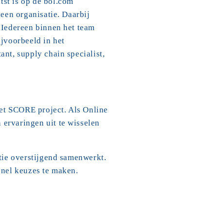
st is op de bol.com 
een organisatie. Daarbij 
 Iedereen binnen het team 
jvoorbeeld in het 
nt, supply chain specialist, 
het SCORE project. Als Online 
ervaringen uit te wisselen 
tie overstijgend samenwerkt. 
nel keuzes te maken. 