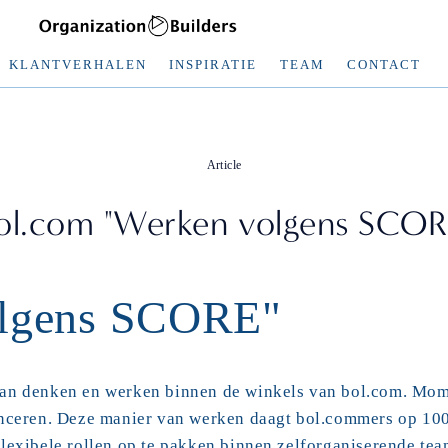
KLANTVERHALEN
INSPIRATIE
TEAM
CONTACT
Article
ol.com "Werken volgens SCOR
olgens SCORE"
an denken en werken binnen de winkels van bol.com. Mome
nceren. Deze manier van werken daagt bol.commers op 100
lexibele rollen op te pakken binnen zelforganiserende team