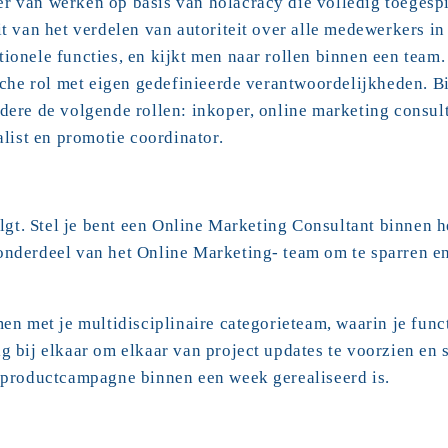
 van werken op basis van holacracy die volledig toegespit
t van het verdelen van autoriteit over alle medewerkers in 
ionele functies, en kijkt men naar rollen binnen een team.
ische rol met eigen gedefinieerde verantwoordelijkheden. Bi
dere de volgende rollen: inkoper, online marketing consulta
alist en promotie coordinator.
volgt. Stel je bent een Online Marketing Consultant binnen 
nderdeel van het Online Marketing- team om te sparren en 
men met je multidisciplinaire categorieteam, waarin je func
g bij elkaar om elkaar van project updates te voorzien en s
n productcampagne binnen een week gerealiseerd is.